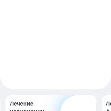
Лечение
К
от