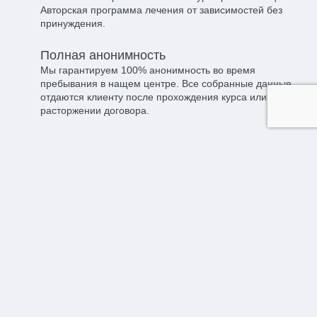
Авторская программа лечения от зависимостей без
принуждения.
Полная анонимность​
Мы гарантируем 100% анонимность во время
пребывания в нащем центре. Все собранные данные
отдаются клиенту после прохождения курса или при
расторжении договора.
Индивидуальный подход​
Эффективность напрямую зависит от количества
внимания, уделяемого клиенту, а также правильно
подобранной программы. Поэтому с каждым мы
работаем индивидуально.
Противорецидивная поддержка​
Мы оказываем помощь пациенту и его близким после
прохождения курса на протяжении всей жизни. Если
вдруг случится срыв — мы обязательно поможем.
Проверенные методы​