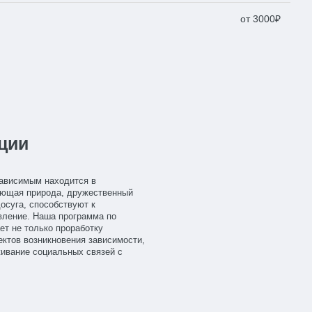
от 3000₽
ции
зависимым находится в
ающая природа, дружественный
осуга, способствуют к
вление. Наша программа по
ет не только проработку
ктов возникновения зависимости,
живание социальных связей с