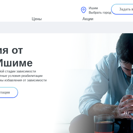
Ишим
Задать 
Выбрать город
Цены
Акции
я от
 Ишиме
ой стадии зависимости
тные условия реабилитации
мы избавления от зависимости
тация